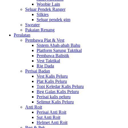
Woobie Lain
Seluar Pendek Ranger
Silkies
Seluar pendek gim
Sweater
Pakaian Renang
Peralatan
Pembawa Plat & Vest
Sistem Abah-abah Bahu
Platform Sarung Taktikal
Pembawa Balistik
Vest Taktikal
Rig Dada
Perisai Badan
Vest Kalis Peluru
Plat Kalis Peluru
Topi Keledar Kalis Peluru
Beg Galas Kalis Peluru
Perisai kalis peluru
Selimut Kalis Peluru
Anti Roit
Perisai Anti Roit
Sut Anti Roit
Helmet Anti Roit
Beg & Pek