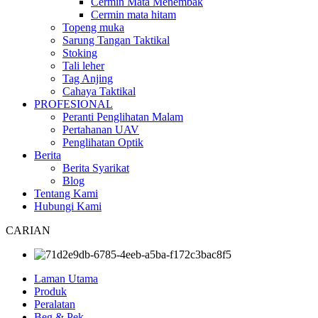
Cermin Mata Menembak
Cermin mata hitam
Topeng muka
Sarung Tangan Taktikal
Stoking
Tali leher
Tag Anjing
Cahaya Taktikal
PROFESIONAL
Peranti Penglihatan Malam
Pertahanan UAV
Penglihatan Optik
Berita
Berita Syarikat
Blog
Tentang Kami
Hubungi Kami
CARIAN
Laman Utama
Produk
Peralatan
Beg & Pek