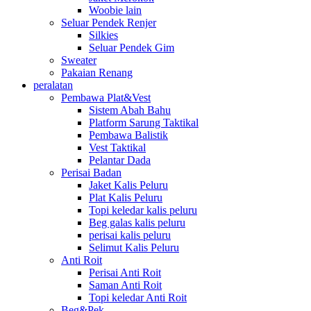
Woobie lain
Seluar Pendek Renjer
Silkies
Seluar Pendek Gim
Sweater
Pakaian Renang
peralatan
Pembawa Plat&Vest
Sistem Abah Bahu
Platform Sarung Taktikal
Pembawa Balistik
Vest Taktikal
Pelantar Dada
Perisai Badan
Jaket Kalis Peluru
Plat Kalis Peluru
Topi keledar kalis peluru
Beg galas kalis peluru
perisai kalis peluru
Selimut Kalis Peluru
Anti Roit
Perisai Anti Roit
Saman Anti Roit
Topi keledar Anti Roit
Beg&Pek