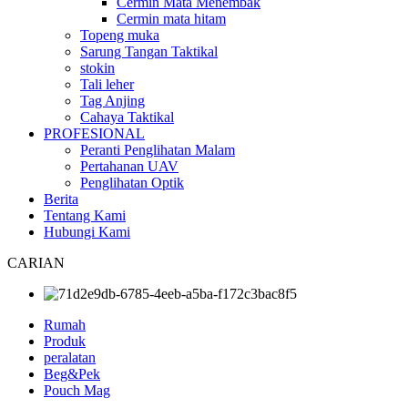
Cermin Mata Menembak
Cermin mata hitam
Topeng muka
Sarung Tangan Taktikal
stokin
Tali leher
Tag Anjing
Cahaya Taktikal
PROFESIONAL
Peranti Penglihatan Malam
Pertahanan UAV
Penglihatan Optik
Berita
Tentang Kami
Hubungi Kami
CARIAN
Rumah
Produk
peralatan
Beg&Pek
Pouch Mag