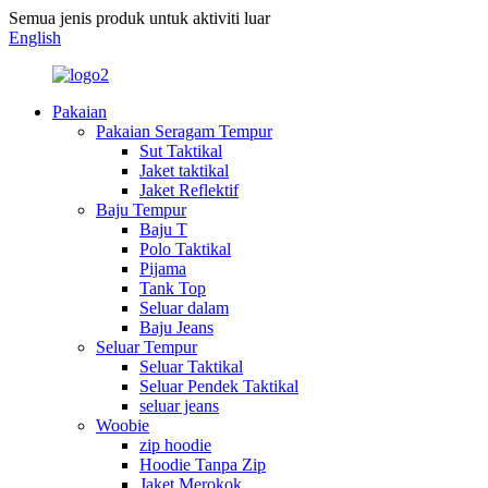
Semua jenis produk untuk aktiviti luar
English
Pakaian
Pakaian Seragam Tempur
Sut Taktikal
Jaket taktikal
Jaket Reflektif
Baju Tempur
Baju T
Polo Taktikal
Pijama
Tank Top
Seluar dalam
Baju Jeans
Seluar Tempur
Seluar Taktikal
Seluar Pendek Taktikal
seluar jeans
Woobie
zip hoodie
Hoodie Tanpa Zip
Jaket Merokok