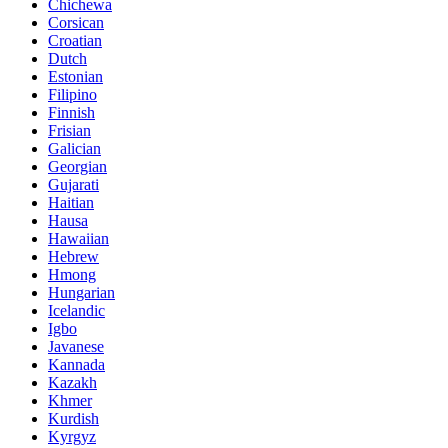
Chichewa
Corsican
Croatian
Dutch
Estonian
Filipino
Finnish
Frisian
Galician
Georgian
Gujarati
Haitian
Hausa
Hawaiian
Hebrew
Hmong
Hungarian
Icelandic
Igbo
Javanese
Kannada
Kazakh
Khmer
Kurdish
Kyrgyz