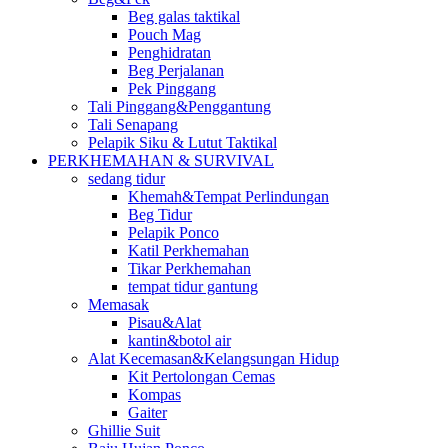
Beg galas taktikal
Pouch Mag
Penghidratan
Beg Perjalanan
Pek Pinggang
Tali Pinggang&Penggantung
Tali Senapang
Pelapik Siku & Lutut Taktikal
PERKHEMAHAN & SURVIVAL
sedang tidur
Khemah&Tempat Perlindungan
Beg Tidur
Pelapik Ponco
Katil Perkhemahan
Tikar Perkhemahan
tempat tidur gantung
Memasak
Pisau&Alat
kantin&botol air
Alat Kecemasan&Kelangsungan Hidup
Kit Pertolongan Cemas
Kompas
Gaiter
Ghillie Suit