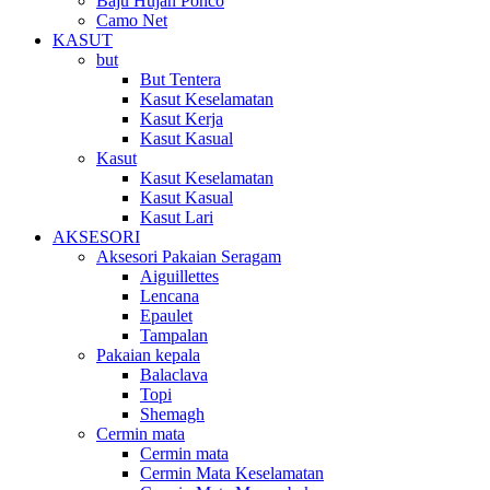
Baju Hujan Ponco
Camo Net
KASUT
but
But Tentera
Kasut Keselamatan
Kasut Kerja
Kasut Kasual
Kasut
Kasut Keselamatan
Kasut Kasual
Kasut Lari
AKSESORI
Aksesori Pakaian Seragam
Aiguillettes
Lencana
Epaulet
Tampalan
Pakaian kepala
Balaclava
Topi
Shemagh
Cermin mata
Cermin mata
Cermin Mata Keselamatan