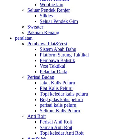
Woobie lain
Seluar Pendek Renjer
Silkies
Seluar Pendek Gim
Sweater
Pakaian Renang
peralatan
Pembawa Plat&Vest
Sistem Abah Bahu
Platform Sarung Taktikal
Pembawa Balistik
Vest Taktikal
Pelantar Dada
Perisai Badan
Jaket Kalis Peluru
Plat Kalis Peluru
Topi keledar kalis peluru
Beg galas kalis peluru
perisai kalis peluru
Selimut Kalis Peluru
Anti Roit
Perisai Anti Roit
Saman Anti Roit
Topi keledar Anti Roit
Beg&Pek