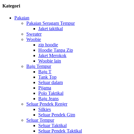
Kategori
Pakaian
Pakaian Seragam Tempur
Jaket taktikal
Sweater
Woobie
zip hoodie
Hoodie Tanpa Zip
Jaket Merokok
Woobie lain
Baju Tempur
Baju T
Tank Top
Seluar dalam
Pijama
Polo Taktikal
Baju Jeans
Seluar Pendek Renjer
Silkies
Seluar Pendek Gim
Seluar Tempur
Seluar Taktikal
Seluar Pendek Taktikal