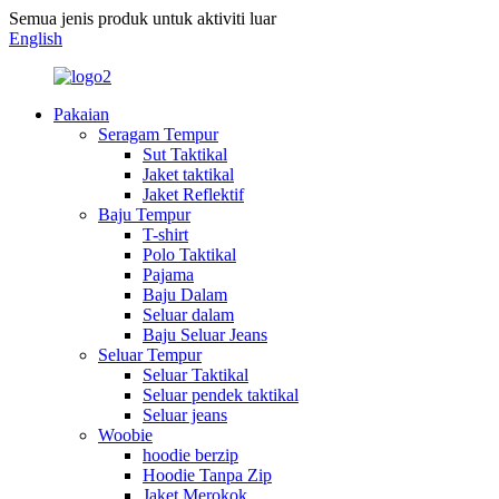
Semua jenis produk untuk aktiviti luar
English
Pakaian
Seragam Tempur
Sut Taktikal
Jaket taktikal
Jaket Reflektif
Baju Tempur
T-shirt
Polo Taktikal
Pajama
Baju Dalam
Seluar dalam
Baju Seluar Jeans
Seluar Tempur
Seluar Taktikal
Seluar pendek taktikal
Seluar jeans
Woobie
hoodie berzip
Hoodie Tanpa Zip
Jaket Merokok