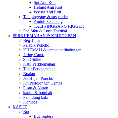
Sut Anti Roit
Helmet Anti Roit
Perisai Anti Roit
Tali pinggang & suspender
Anduh Senapang
TALI PINGGANG RIGGER
Pad Siku & Lutut Taktikal
PERKHEMAHAN & KEHIDUPAN
Beg Tidur
Pelapik Poncho
KHEMAH & tempat perlindungan
Jaring Camo
Sut Ghillie
Katil Perkhemahan
Tikar Perkhemahan
Buaian
Jas Hujan Poncho
Kit Pertolongan Cemas
Pisau & Alatan
kantin & botol air
Pelindung kaki
Kompas
KASUT
But
But Tentera