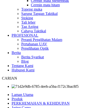
Cermin Mata Menembak
Cermin mata hitam
Topeng muka
Sarung Tangan Taktikal
Stoking
Tali leher
Tag Anjing
Cahaya Taktikal
PROFESIONAL
Peranti Penglihatan Malam
Pertahanan UAV
Penglihatan Optik
Berita
Berita Syarikat
Blog
Tentang Kami
Hubungi Kami
CARIAN
Laman Utama
Produk
PERKHEMAHAN & KEHIDUPAN
Jaring Camo