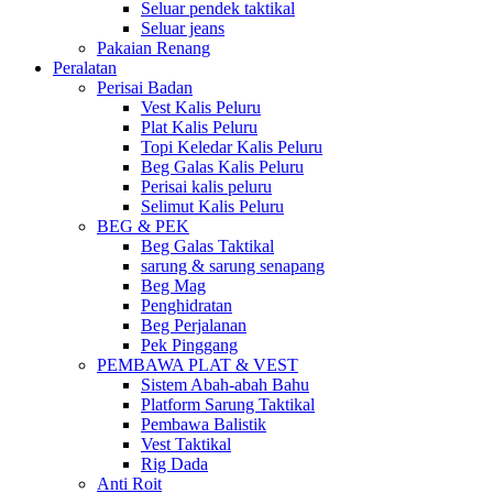
Seluar pendek taktikal
Seluar jeans
Pakaian Renang
Peralatan
Perisai Badan
Vest Kalis Peluru
Plat Kalis Peluru
Topi Keledar Kalis Peluru
Beg Galas Kalis Peluru
Perisai kalis peluru
Selimut Kalis Peluru
BEG & PEK
Beg Galas Taktikal
sarung & sarung senapang
Beg Mag
Penghidratan
Beg Perjalanan
Pek Pinggang
PEMBAWA PLAT & VEST
Sistem Abah-abah Bahu
Platform Sarung Taktikal
Pembawa Balistik
Vest Taktikal
Rig Dada
Anti Roit