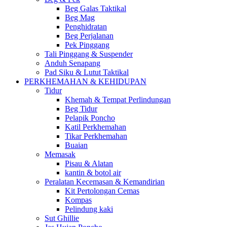
Beg Galas Taktikal
Beg Mag
Penghidratan
Beg Perjalanan
Pek Pinggang
Tali Pinggang & Suspender
Anduh Senapang
Pad Siku & Lutut Taktikal
PERKHEMAHAN & KEHIDUPAN
Tidur
Khemah & Tempat Perlindungan
Beg Tidur
Pelapik Poncho
Katil Perkhemahan
Tikar Perkhemahan
Buaian
Memasak
Pisau & Alatan
kantin & botol air
Peralatan Kecemasan & Kemandirian
Kit Pertolongan Cemas
Kompas
Pelindung kaki
Sut Ghillie