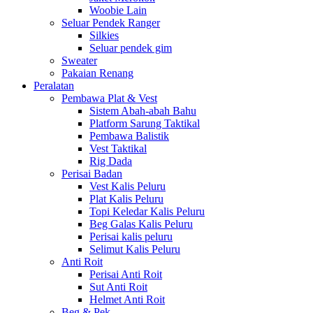
Woobie Lain
Seluar Pendek Ranger
Silkies
Seluar pendek gim
Sweater
Pakaian Renang
Peralatan
Pembawa Plat & Vest
Sistem Abah-abah Bahu
Platform Sarung Taktikal
Pembawa Balistik
Vest Taktikal
Rig Dada
Perisai Badan
Vest Kalis Peluru
Plat Kalis Peluru
Topi Keledar Kalis Peluru
Beg Galas Kalis Peluru
Perisai kalis peluru
Selimut Kalis Peluru
Anti Roit
Perisai Anti Roit
Sut Anti Roit
Helmet Anti Roit
Beg & Pek