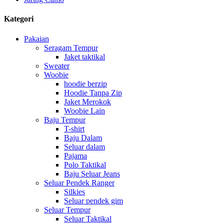
Kategori
Pakaian
Seragam Tempur
Jaket taktikal
Sweater
Woobie
hoodie berzip
Hoodie Tanpa Zip
Jaket Merokok
Woobie Lain
Baju Tempur
T-shirt
Baju Dalam
Seluar dalam
Pajama
Polo Taktikal
Baju Seluar Jeans
Seluar Pendek Ranger
Silkies
Seluar pendek gim
Seluar Tempur
Seluar Taktikal