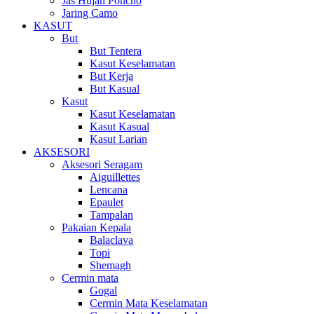
Jas Hujan Poncho
Jaring Camo
KASUT
But
But Tentera
Kasut Keselamatan
But Kerja
But Kasual
Kasut
Kasut Keselamatan
Kasut Kasual
Kasut Larian
AKSESORI
Aksesori Seragam
Aiguillettes
Lencana
Epaulet
Tampalan
Pakaian Kepala
Balaclava
Topi
Shemagh
Cermin mata
Gogal
Cermin Mata Keselamatan