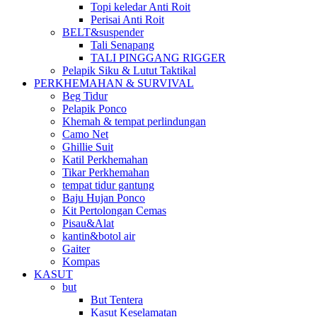
Topi keledar Anti Roit
Perisai Anti Roit
BELT&suspender
Tali Senapang
TALI PINGGANG RIGGER
Pelapik Siku & Lutut Taktikal
PERKHEMAHAN & SURVIVAL
Beg Tidur
Pelapik Ponco
Khemah & tempat perlindungan
Camo Net
Ghillie Suit
Katil Perkhemahan
Tikar Perkhemahan
tempat tidur gantung
Baju Hujan Ponco
Kit Pertolongan Cemas
Pisau&Alat
kantin&botol air
Gaiter
Kompas
KASUT
but
But Tentera
Kasut Keselamatan