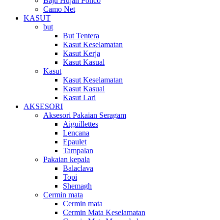
Baju Hujan Ponco
Camo Net
KASUT
but
But Tentera
Kasut Keselamatan
Kasut Kerja
Kasut Kasual
Kasut
Kasut Keselamatan
Kasut Kasual
Kasut Lari
AKSESORI
Aksesori Pakaian Seragam
Aiguillettes
Lencana
Epaulet
Tampalan
Pakaian kepala
Balaclava
Topi
Shemagh
Cermin mata
Cermin mata
Cermin Mata Keselamatan