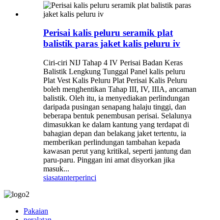
Perisai kalis peluru seramik plat
balistik paras jaket kalis peluru iv
Ciri-ciri NIJ Tahap 4 IV Perisai Badan Keras
Balistik Lengkung Tunggal Panel kalis peluru
Plat Vest Kalis Peluru Plat Perisai Kalis Peluru
boleh menghentikan Tahap III, IV, IIIA, ancaman
balistik. Oleh itu, ia menyediakan perlindungan
daripada pusingan senapang halaju tinggi, dan
beberapa bentuk penembusan perisai. Selalunya
dimasukkan ke dalam kantung yang terdapat di
bahagian depan dan belakang jaket tertentu, ia
memberikan perlindungan tambahan kepada
kawasan perut yang kritikal, seperti jantung dan
paru-paru. Pinggan ini amat disyorkan jika
masuk...
siasatan
terperinci
Pakaian
peralatan