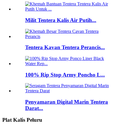
Milit Tentera Kalis Air Putih...
Tentera Kavan Tentera Perancis...
100% Rip Stop Army Poncho L...
Penyamaran Digital Marin Tentera
Darat...
Plat Kalis Peluru