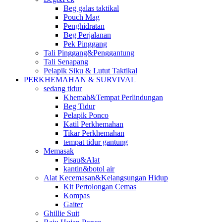
Beg galas taktikal
Pouch Mag
Penghidratan
Beg Perjalanan
Pek Pinggang
Tali Pinggang&Penggantung
Tali Senapang
Pelapik Siku & Lutut Taktikal
PERKHEMAHAN & SURVIVAL
sedang tidur
Khemah&Tempat Perlindungan
Beg Tidur
Pelapik Ponco
Katil Perkhemahan
Tikar Perkhemahan
tempat tidur gantung
Memasak
Pisau&Alat
kantin&botol air
Alat Kecemasan&Kelangsungan Hidup
Kit Pertolongan Cemas
Kompas
Gaiter
Ghillie Suit