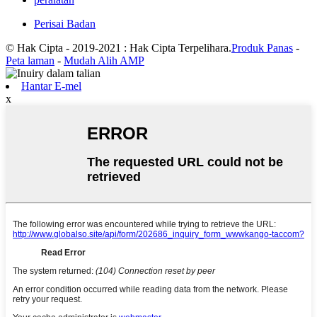
Perisai Badan
© Hak Cipta - 2019-2021 : Hak Cipta Terpelihara.
Produk Panas
-
Peta laman
-
Mudah Alih AMP
Hantar E-mel
x