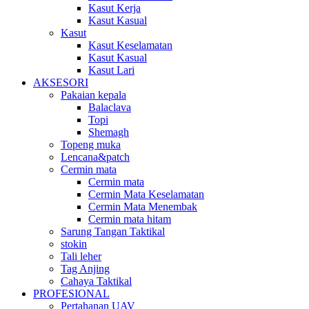
Kasut Kerja
Kasut Kasual
Kasut
Kasut Keselamatan
Kasut Kasual
Kasut Lari
AKSESORI
Pakaian kepala
Balaclava
Topi
Shemagh
Topeng muka
Lencana&patch
Cermin mata
Cermin mata
Cermin Mata Keselamatan
Cermin Mata Menembak
Cermin mata hitam
Sarung Tangan Taktikal
stokin
Tali leher
Tag Anjing
Cahaya Taktikal
PROFESIONAL
Pertahanan UAV