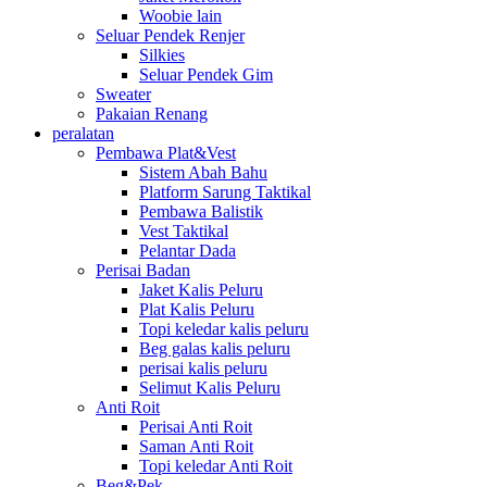
Woobie lain
Seluar Pendek Renjer
Silkies
Seluar Pendek Gim
Sweater
Pakaian Renang
peralatan
Pembawa Plat&Vest
Sistem Abah Bahu
Platform Sarung Taktikal
Pembawa Balistik
Vest Taktikal
Pelantar Dada
Perisai Badan
Jaket Kalis Peluru
Plat Kalis Peluru
Topi keledar kalis peluru
Beg galas kalis peluru
perisai kalis peluru
Selimut Kalis Peluru
Anti Roit
Perisai Anti Roit
Saman Anti Roit
Topi keledar Anti Roit
Beg&Pek