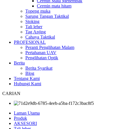
Cermin Mata Menembak
Cermin mata hitam
Topeng muka
Sarung Tangan Taktikal
Stoking
Tali leher
Tag Anjing
Cahaya Taktikal
PROFESIONAL
Peranti Penglihatan Malam
Pertahanan UAV
Penglihatan Optik
Berita
Berita Syarikat
Blog
Tentang Kami
Hubungi Kami
CARIAN
Laman Utama
Produk
AKSESORI
Tali leher