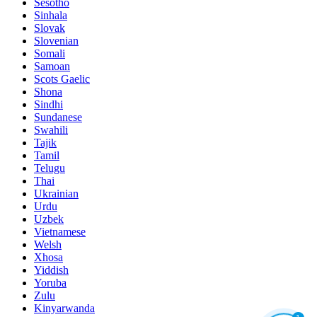
Sesotho
Sinhala
Slovak
Slovenian
Somali
Samoan
Scots Gaelic
Shona
Sindhi
Sundanese
Swahili
Tajik
Tamil
Telugu
Thai
Ukrainian
Urdu
Uzbek
Vietnamese
Welsh
Xhosa
Yiddish
Yoruba
Zulu
Kinyarwanda