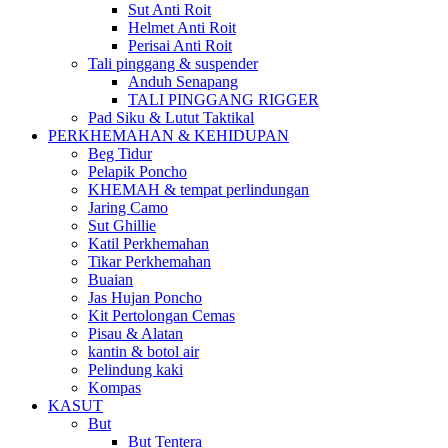
Sut Anti Roit
Helmet Anti Roit
Perisai Anti Roit
Tali pinggang & suspender
Anduh Senapang
TALI PINGGANG RIGGER
Pad Siku & Lutut Taktikal
PERKHEMAHAN & KEHIDUPAN
Beg Tidur
Pelapik Poncho
KHEMAH & tempat perlindungan
Jaring Camo
Sut Ghillie
Katil Perkhemahan
Tikar Perkhemahan
Buaian
Jas Hujan Poncho
Kit Pertolongan Cemas
Pisau & Alatan
kantin & botol air
Pelindung kaki
Kompas
KASUT
But
But Tentera