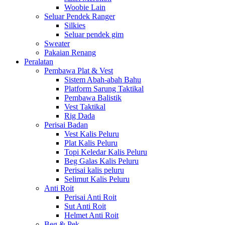
Woobie Lain
Seluar Pendek Ranger
Silkies
Seluar pendek gim
Sweater
Pakaian Renang
Peralatan
Pembawa Plat & Vest
Sistem Abah-abah Bahu
Platform Sarung Taktikal
Pembawa Balistik
Vest Taktikal
Rig Dada
Perisai Badan
Vest Kalis Peluru
Plat Kalis Peluru
Topi Keledar Kalis Peluru
Beg Galas Kalis Peluru
Perisai kalis peluru
Selimut Kalis Peluru
Anti Roit
Perisai Anti Roit
Sut Anti Roit
Helmet Anti Roit
Beg & Pek