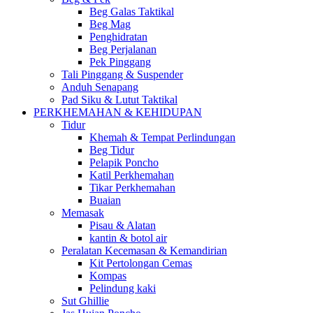
Beg Galas Taktikal
Beg Mag
Penghidratan
Beg Perjalanan
Pek Pinggang
Tali Pinggang & Suspender
Anduh Senapang
Pad Siku & Lutut Taktikal
PERKHEMAHAN & KEHIDUPAN
Tidur
Khemah & Tempat Perlindungan
Beg Tidur
Pelapik Poncho
Katil Perkhemahan
Tikar Perkhemahan
Buaian
Memasak
Pisau & Alatan
kantin & botol air
Peralatan Kecemasan & Kemandirian
Kit Pertolongan Cemas
Kompas
Pelindung kaki
Sut Ghillie