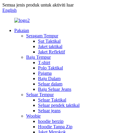
Semua jenis produk untuk aktiviti luar
English
Pakaian
Seragam Tempur
Sut Taktikal
Jaket taktikal
Jaket Reflektif
Baju Tempur
T-shirt
Polo Taktikal
Pajama
Baju Dalam
Seluar dalam
Baju Seluar Jeans
Seluar Tempur
Seluar Taktikal
Seluar pendek taktikal
Seluar jeans
Woobie
hoodie berzip
Hoodie Tanpa Zip
Jaket Merokok