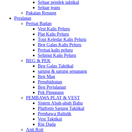
Seluar pendek taktikal
Seluar jeans
Pakaian Renang
Peralatan
Perisai Badan
Vest Kalis Peluru
Plat Kalis Peluru
Topi Keledar Kalis Peluru
Beg Galas Kalis Peluru
Perisai kalis peluru
Selimut Kalis Peluru
BEG & PEK
Beg Galas Taktikal
sarung & sarung senapang
Beg Mag
Penghidratan
Beg Perjalanan
Pek Pinggang
PEMBAWA PLAT & VEST
Sistem Abah-abah Bahu
Platform Sarung Taktikal
Pembawa Balistik
Vest Taktikal
Rig Dada
Anti Roit