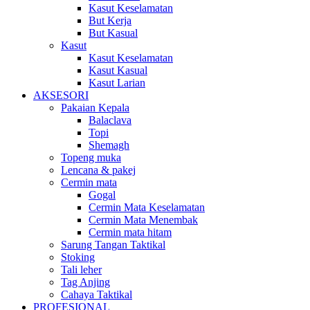
Kasut Keselamatan
But Kerja
But Kasual
Kasut
Kasut Keselamatan
Kasut Kasual
Kasut Larian
AKSESORI
Pakaian Kepala
Balaclava
Topi
Shemagh
Topeng muka
Lencana & pakej
Cermin mata
Gogal
Cermin Mata Keselamatan
Cermin Mata Menembak
Cermin mata hitam
Sarung Tangan Taktikal
Stoking
Tali leher
Tag Anjing
Cahaya Taktikal
PROFESIONAL