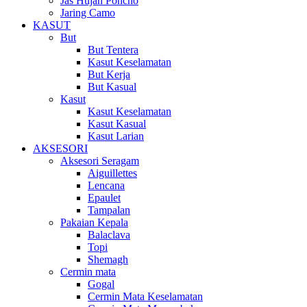
Jas Hujan Poncho
Jaring Camo
KASUT
But
But Tentera
Kasut Keselamatan
But Kerja
But Kasual
Kasut
Kasut Keselamatan
Kasut Kasual
Kasut Larian
AKSESORI
Aksesori Seragam
Aiguillettes
Lencana
Epaulet
Tampalan
Pakaian Kepala
Balaclava
Topi
Shemagh
Cermin mata
Gogal
Cermin Mata Keselamatan