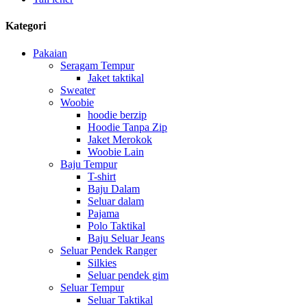
Kategori
Pakaian
Seragam Tempur
Jaket taktikal
Sweater
Woobie
hoodie berzip
Hoodie Tanpa Zip
Jaket Merokok
Woobie Lain
Baju Tempur
T-shirt
Baju Dalam
Seluar dalam
Pajama
Polo Taktikal
Baju Seluar Jeans
Seluar Pendek Ranger
Silkies
Seluar pendek gim
Seluar Tempur
Seluar Taktikal