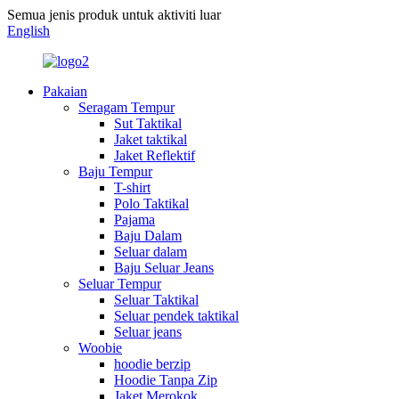
Semua jenis produk untuk aktiviti luar
English
Pakaian
Seragam Tempur
Sut Taktikal
Jaket taktikal
Jaket Reflektif
Baju Tempur
T-shirt
Polo Taktikal
Pajama
Baju Dalam
Seluar dalam
Baju Seluar Jeans
Seluar Tempur
Seluar Taktikal
Seluar pendek taktikal
Seluar jeans
Woobie
hoodie berzip
Hoodie Tanpa Zip
Jaket Merokok