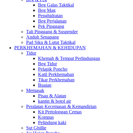
Beg Galas Taktikal
Beg Mag
Penghidratan
Beg Perjalanan
Pek Pinggang
Tali Pinggang & Suspender
Anduh Senapang
Pad Siku & Lutut Taktikal
PERKHEMAHAN & KEHIDUPAN
Tidur
Khemah & Tempat Perlindungan
Beg Tidur
Pelapik Poncho
Katil Perkhemahan
Tikar Perkhemahan
Buaian
Memasak
Pisau & Alatan
kantin & botol air
Peralatan Kecemasan & Kemandirian
Kit Pertolongan Cemas
Kompas
Pelindung kaki
Sut Ghillie