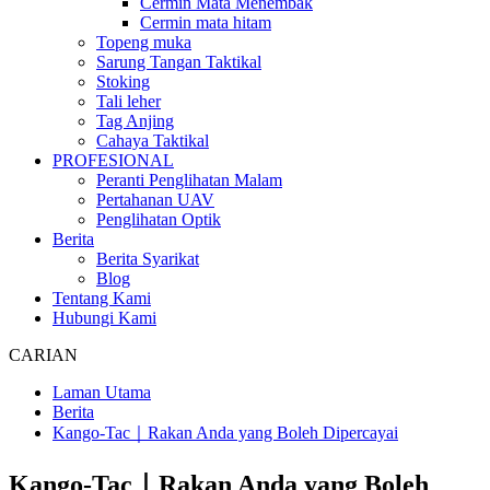
Cermin Mata Menembak
Cermin mata hitam
Topeng muka
Sarung Tangan Taktikal
Stoking
Tali leher
Tag Anjing
Cahaya Taktikal
PROFESIONAL
Peranti Penglihatan Malam
Pertahanan UAV
Penglihatan Optik
Berita
Berita Syarikat
Blog
Tentang Kami
Hubungi Kami
CARIAN
Laman Utama
Berita
Kango-Tac｜Rakan Anda yang Boleh Dipercayai
Kango-Tac｜Rakan Anda yang Boleh