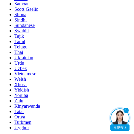
Samoan
Scots Gaelic
Shona
Sindhi
Sundanese
Swahili
Tajik
Tamil
Telugu
Thai
Ukrainian
Urdu
Uzbek
Vietnamese
Welsh
Xhosa
Yiddish
Yoruba
Zulu
Kinyarwanda
1
Tatar
Oriya
Turkmen
Uyghur
立即咨询