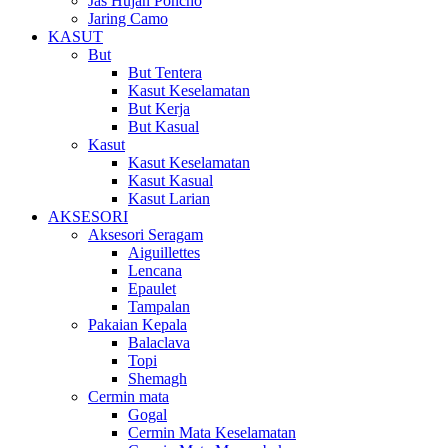
Jas Hujan Poncho
Jaring Camo
KASUT
But
But Tentera
Kasut Keselamatan
But Kerja
But Kasual
Kasut
Kasut Keselamatan
Kasut Kasual
Kasut Larian
AKSESORI
Aksesori Seragam
Aiguillettes
Lencana
Epaulet
Tampalan
Pakaian Kepala
Balaclava
Topi
Shemagh
Cermin mata
Gogal
Cermin Mata Keselamatan