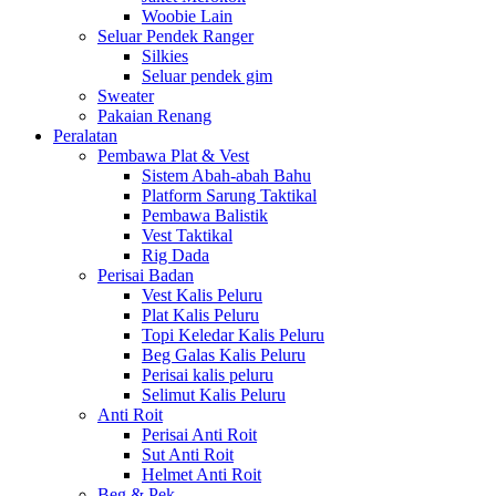
Woobie Lain
Seluar Pendek Ranger
Silkies
Seluar pendek gim
Sweater
Pakaian Renang
Peralatan
Pembawa Plat & Vest
Sistem Abah-abah Bahu
Platform Sarung Taktikal
Pembawa Balistik
Vest Taktikal
Rig Dada
Perisai Badan
Vest Kalis Peluru
Plat Kalis Peluru
Topi Keledar Kalis Peluru
Beg Galas Kalis Peluru
Perisai kalis peluru
Selimut Kalis Peluru
Anti Roit
Perisai Anti Roit
Sut Anti Roit
Helmet Anti Roit
Beg & Pek